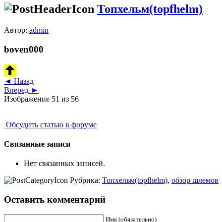
Топхельм(topfhelm)
Автор:
admin
boven000
◄ Назад
Вперед ►
Изображение 51 из 56
Обсудить статью в форуме
Связанные записи
Нет связанных записей.
Рубрика:
Топхельм(topfhelm)
,
обзор шлемов
Оставить комментарий
Имя (обязательно)