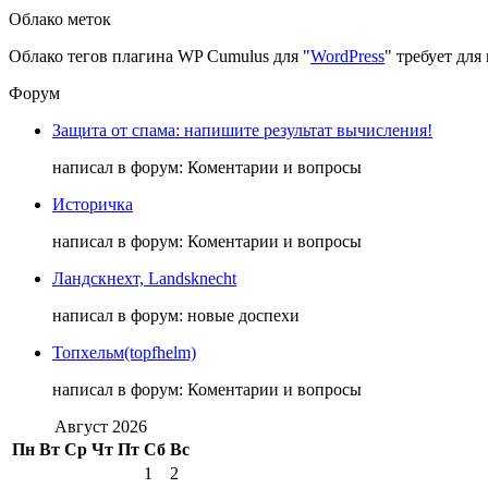
Облако меток
Облако тегов плагина WP Cumulus для "
WordPress
" требует дл
Форум
Защита от спама: напишите результат вычисления!
написал в форум: Коментарии и вопросы
Историчка
написал в форум: Коментарии и вопросы
Ландскнехт, Landsknecht
написал в форум: новые доспехи
Топхельм(topfhelm)
написал в форум: Коментарии и вопросы
Август 2026
Пн
Вт
Ср
Чт
Пт
Сб
Вс
1
2