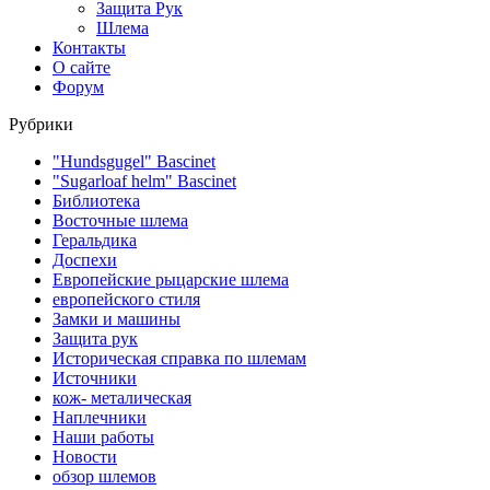
Защита Рук
Шлема
Контакты
О сайте
Форум
Рубрики
"Hundsgugel" Bascinet
"Sugarloaf helm" Bascinet
Библиотека
Восточные шлема
Геральдика
Доспехи
Европейские рыцарские шлема
европейского стиля
Замки и машины
Защита рук
Историческая справка по шлемам
Источники
кож- металическая
Наплечники
Наши работы
Новости
обзор шлемов