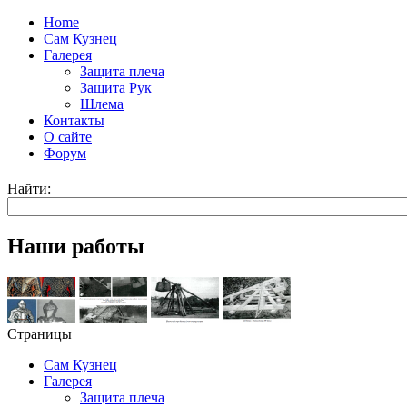
Home
Сам Кузнец
Галерея
Защита плеча
Защита Рук
Шлема
Контакты
О сайте
Форум
Найти:
Наши работы
Страницы
Сам Кузнец
Галерея
Защита плеча