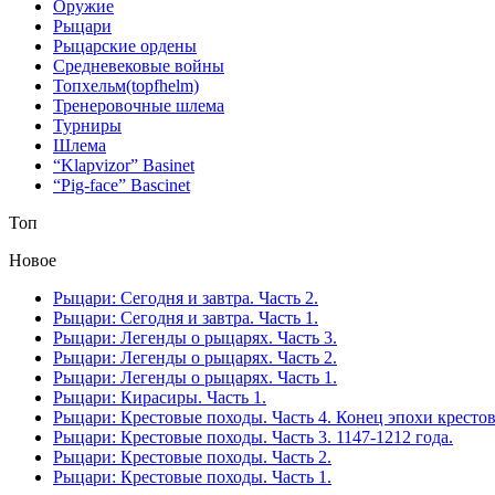
Оружие
Рыцари
Рыцарские ордены
Средневековые войны
Топхельм(topfhelm)
Тренеровочные шлема
Турниры
Шлема
“Klapvizor” Basinet
“Pig-face” Bascinet
Топ
Новое
Рыцари: Сегодня и завтра. Часть 2.
Рыцари: Сегодня и завтра. Часть 1.
Рыцари: Легенды о рыцарях. Часть 3.
Рыцари: Легенды о рыцарях. Часть 2.
Рыцари: Легенды о рыцарях. Часть 1.
Рыцари: Кирасиры. Часть 1.
Рыцари: Крестовые походы. Часть 4. Конец эпохи кресто
Рыцари: Крестовые походы. Часть 3. 1147-1212 года.
Рыцари: Крестовые походы. Часть 2.
Рыцари: Крестовые походы. Часть 1.