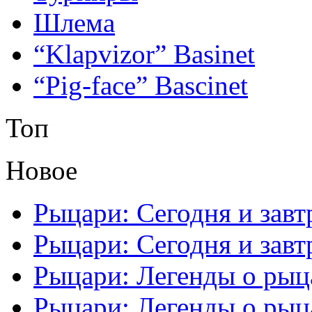
Шлема
“Klapvizor” Basinet
“Pig-face” Bascinet
Топ
Новое
Рыцари: Сегодня и завтр
Рыцари: Сегодня и завтр
Рыцари: Легенды о рыца
Рыцари: Легенды о рыца