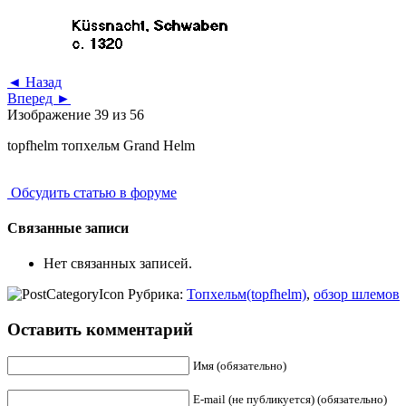
◄ Назад
Вперед ►
Изображение 39 из 56
topfhelm топхельм Grand Helm
Обсудить статью в форуме
Связанные записи
Нет связанных записей.
Рубрика:
Топхельм(topfhelm)
,
обзор шлемов
Оставить комментарий
Имя (обязательно)
E-mail (не публикуется) (обязательно)