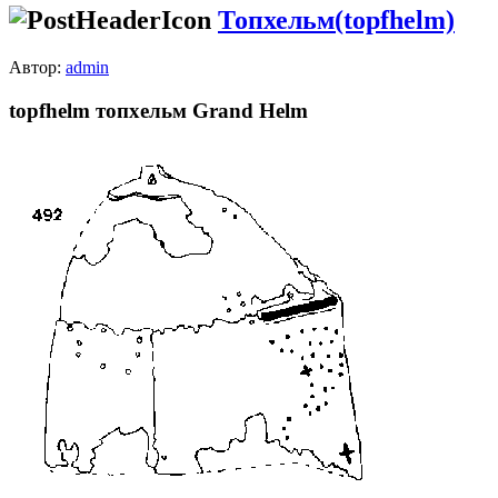
Топхельм(topfhelm)
Автор:
admin
topfhelm топхельм Grand Helm