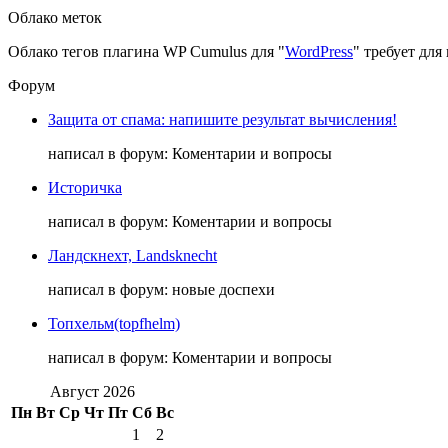
Облако меток
Облако тегов плагина WP Cumulus для "
WordPress
" требует дл
Форум
Защита от спама: напишите результат вычисления!
написал в форум: Коментарии и вопросы
Историчка
написал в форум: Коментарии и вопросы
Ландскнехт, Landsknecht
написал в форум: новые доспехи
Топхельм(topfhelm)
написал в форум: Коментарии и вопросы
Август 2026
Пн
Вт
Ср
Чт
Пт
Сб
Вс
1
2