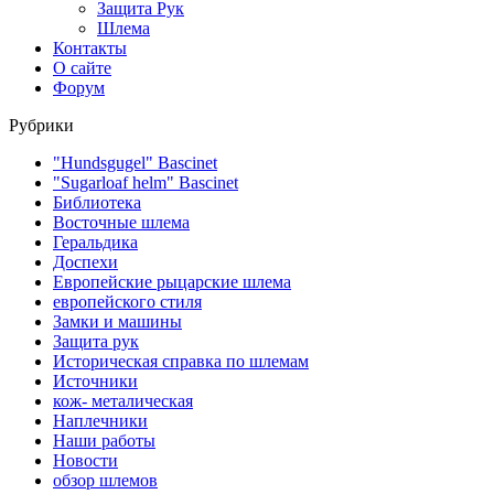
Защита Рук
Шлема
Контакты
О сайте
Форум
Рубрики
"Hundsgugel" Bascinet
"Sugarloaf helm" Bascinet
Библиотека
Восточные шлема
Геральдика
Доспехи
Европейские рыцарские шлема
европейского стиля
Замки и машины
Защита рук
Историческая справка по шлемам
Источники
кож- металическая
Наплечники
Наши работы
Новости
обзор шлемов