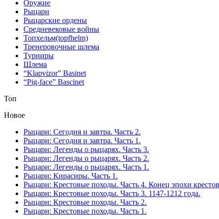
Оружие
Рыцари
Рыцарские ордены
Средневековые войны
Топхельм(topfhelm)
Тренеровочные шлема
Турниры
Шлема
“Klapvizor” Basinet
“Pig-face” Bascinet
Топ
Новое
Рыцари: Сегодня и завтра. Часть 2.
Рыцари: Сегодня и завтра. Часть 1.
Рыцари: Легенды о рыцарях. Часть 3.
Рыцари: Легенды о рыцарях. Часть 2.
Рыцари: Легенды о рыцарях. Часть 1.
Рыцари: Кирасиры. Часть 1.
Рыцари: Крестовые походы. Часть 4. Конец эпохи кресто
Рыцари: Крестовые походы. Часть 3. 1147-1212 года.
Рыцари: Крестовые походы. Часть 2.
Рыцари: Крестовые походы. Часть 1.