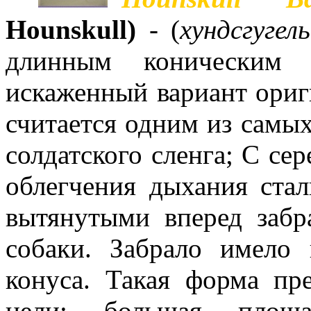
Hounskull)
- (
хундсгугель
длинным коническим
искаженный вариант ориг
считается одним из самы
солдатского сленга; С се
облегчения дыхания ста
вытянутыми вперед заб
собаки. Забрало имело 
конуса. Такая форма пр
цели: большая площа