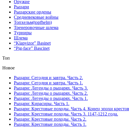
Оружие
Рыцари
Рыцарские ордены
Средневековые войны
Топхельм(topfhelm)
Тренеровочные шлема
Турниры
Шлема
“Klapvizor” Basinet
“Pig-face” Bascinet
Топ
Новое
Рыцари: Сегодня и завтра. Часть 2.
Рыцари: Сегодня и завтра. Часть 1.
Рыцари: Легенды о рыцарях. Часть 3.
Рыцари: Легенды о рыцарях. Часть 2.
Рыцари: Легенды о рыцарях. Часть 1.
Рыцари: Кирасиры. Часть 1.
Рыцари: Крестовые походы. Часть 4. Конец эпохи кресто
Рыцари: Крестовые походы. Часть 3. 1147-1212 года.
Рыцари: Крестовые походы. Часть 2.
Рыцари: Крестовые походы. Часть 1.