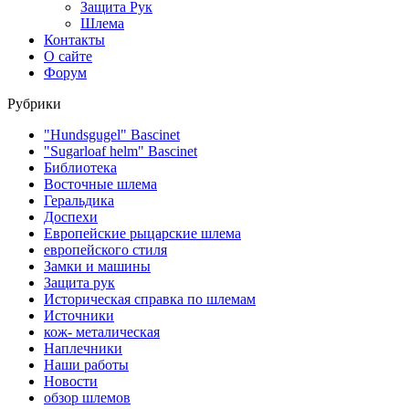
Защита Рук
Шлема
Контакты
О сайте
Форум
Рубрики
"Hundsgugel" Bascinet
"Sugarloaf helm" Bascinet
Библиотека
Восточные шлема
Геральдика
Доспехи
Европейские рыцарские шлема
европейского стиля
Замки и машины
Защита рук
Историческая справка по шлемам
Источники
кож- металическая
Наплечники
Наши работы
Новости
обзор шлемов