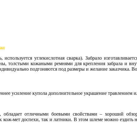
ки:
ь, используется углекислотная сварка). Забрало изготавливает
ны, толстыми кожаными ремнями для крепления забрала и вну
 индивидуально подгоняются под размеры и желание заказчика. 
еннее усиление купола дополнительное украшение травлением и
 обладает отличными боевыми свойствами – хороший обзор 
 кож-мет доспехи, так и латники. В этом шлеме можно ездить н