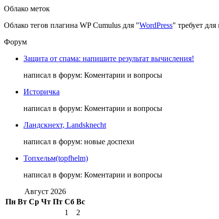
Облако меток
Облако тегов плагина WP Cumulus для "
WordPress
" требует дл
Форум
Защита от спама: напишите результат вычисления!
написал в форум: Коментарии и вопросы
Историчка
написал в форум: Коментарии и вопросы
Ландскнехт, Landsknecht
написал в форум: новые доспехи
Топхельм(topfhelm)
написал в форум: Коментарии и вопросы
Август 2026
Пн
Вт
Ср
Чт
Пт
Сб
Вс
1
2