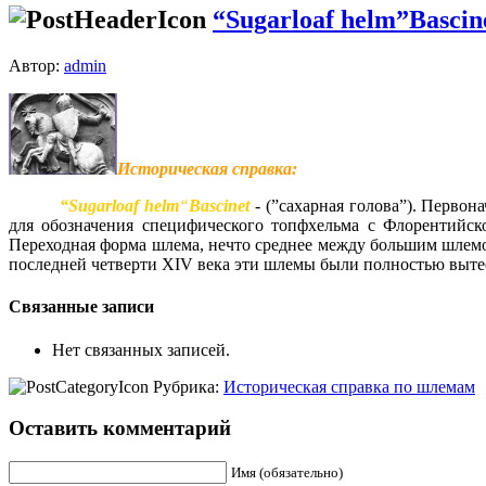
“Sugarloaf helm”Basci
Автор:
admin
Историческая справка:
“Sugarloaf helm
“
Bascinet
- (”сахарная голова”). Перво
для обозначения специфического топфхельма с Флорентийско
Переходная форма шлема, нечто среднее между большим шлемом
последней четверти XIV века эти шлемы были полностью выте
Связанные записи
Нет связанных записей.
Рубрика:
Историческая справка по шлемам
Оставить комментарий
Имя (обязательно)