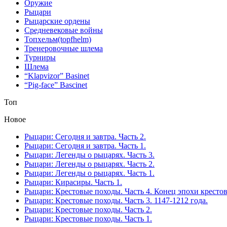
Оружие
Рыцари
Рыцарские ордены
Средневековые войны
Топхельм(topfhelm)
Тренеровочные шлема
Турниры
Шлема
“Klapvizor” Basinet
“Pig-face” Bascinet
Топ
Новое
Рыцари: Сегодня и завтра. Часть 2.
Рыцари: Сегодня и завтра. Часть 1.
Рыцари: Легенды о рыцарях. Часть 3.
Рыцари: Легенды о рыцарях. Часть 2.
Рыцари: Легенды о рыцарях. Часть 1.
Рыцари: Кирасиры. Часть 1.
Рыцари: Крестовые походы. Часть 4. Конец эпохи кресто
Рыцари: Крестовые походы. Часть 3. 1147-1212 года.
Рыцари: Крестовые походы. Часть 2.
Рыцари: Крестовые походы. Часть 1.