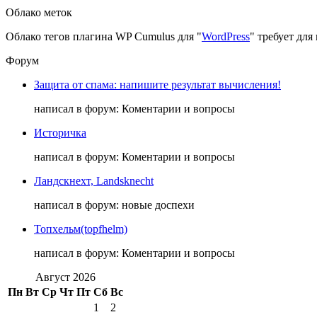
Облако меток
Облако тегов плагина WP Cumulus для "
WordPress
" требует дл
Форум
Защита от спама: напишите результат вычисления!
написал в форум: Коментарии и вопросы
Историчка
написал в форум: Коментарии и вопросы
Ландскнехт, Landsknecht
написал в форум: новые доспехи
Топхельм(topfhelm)
написал в форум: Коментарии и вопросы
Август 2026
Пн
Вт
Ср
Чт
Пт
Сб
Вс
1
2