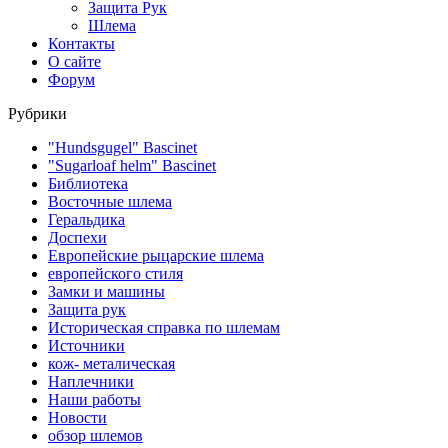
Защита Рук
Шлема
Контакты
О сайте
Форум
Рубрики
"Hundsgugel" Bascinet
"Sugarloaf helm" Bascinet
Библиотека
Восточные шлема
Геральдика
Доспехи
Европейские рыцарские шлема
европейского стиля
Замки и машины
Защита рук
Историческая справка по шлемам
Источники
кож- металическая
Наплечники
Наши работы
Новости
обзор шлемов