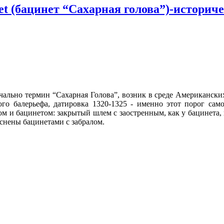
net (бацинет “Сахарная голова”)-историч
начально термин “Сахарная Голова”, возник в среде Американски
го балерьефа,
датировка 1320-1325 - именно этот порог само
 и бацинетом: закрытый шлем с заостренным, как у бацинета, 
снены бацинетами с забралом.