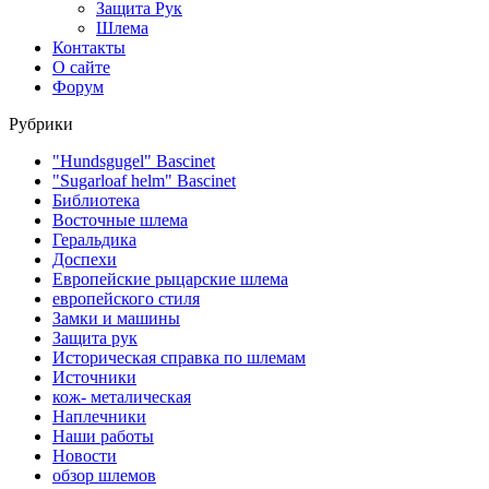
Защита Рук
Шлема
Контакты
О сайте
Форум
Рубрики
"Hundsgugel" Bascinet
"Sugarloaf helm" Bascinet
Библиотека
Восточные шлема
Геральдика
Доспехи
Европейские рыцарские шлема
европейского стиля
Замки и машины
Защита рук
Историческая справка по шлемам
Источники
кож- металическая
Наплечники
Наши работы
Новости
обзор шлемов