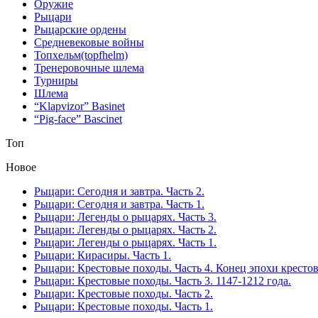
Оружие
Рыцари
Рыцарские ордены
Средневековые войны
Топхельм(topfhelm)
Тренеровочные шлема
Турниры
Шлема
“Klapvizor” Basinet
“Pig-face” Bascinet
Топ
Новое
Рыцари: Сегодня и завтра. Часть 2.
Рыцари: Сегодня и завтра. Часть 1.
Рыцари: Легенды о рыцарях. Часть 3.
Рыцари: Легенды о рыцарях. Часть 2.
Рыцари: Легенды о рыцарях. Часть 1.
Рыцари: Кирасиры. Часть 1.
Рыцари: Крестовые походы. Часть 4. Конец эпохи кресто
Рыцари: Крестовые походы. Часть 3. 1147-1212 года.
Рыцари: Крестовые походы. Часть 2.
Рыцари: Крестовые походы. Часть 1.