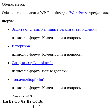
Облако меток
Облако тегов плагина WP Cumulus для "
WordPress
" требует дл
Форум
Защита от спама: напишите результат вычисления!
написал в форум: Коментарии и вопросы
Историчка
написал в форум: Коментарии и вопросы
Ландскнехт, Landsknecht
написал в форум: новые доспехи
Топхельм(topfhelm)
написал в форум: Коментарии и вопросы
Август 2026
Пн
Вт
Ср
Чт
Пт
Сб
Вс
1
2