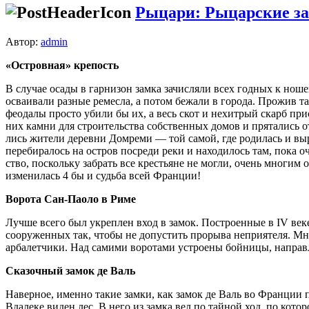
Рыцари: Рыцарские за
Автор:
admin
«Островная» крепость
В случае осады в гарнизон замка зачисляли всех годных к нош
осваивали разные ремесла, а потом бежали в города. Прожив та
феодалы просто убили бы их, а весь скот и нехитрый скарб п
них камни для строительства соб­ственных домов и прятались 
лись жители деревни Домреми — той самой, где родилась и выр
перебиралось на остров посреди реки и находилось там, пока о
ство, поскольку забрать все крестьяне не могли, очень многим
изменилась 4 бы и судьба всей Франции!
Ворота Сан-Паоло в Риме
Лучше всего был укреплен вход в замок. Построенные в IV век
сооруженных так, чтобы не допустить проры­ва неприятеля. М
арбалетчики. Над самими воро­тами устроены бойницы, направле
Сказочный замок де Валь
Наверное, именно такие замки, как замок де Валь во Франции п
Вдалеке виден лес. В него из замка вел по­ тайной ход, по кот