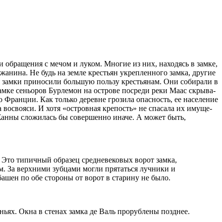
 обращения с мечом и луком. Многие из них, находясь в замке,
жанина. Не будь на земле крестьян укрепленного замка, другие
 замки приносили большую пользу крестьянам. Они соби­рали в
амке сеньоров Бурлемон на острове посреди реки Маас скрыва­
ранции. Как толь­ко деревне грозила опасность, ее насе­ление
 восвояси. И хотя «ост­ровная крепость» не спасала их имуще­
 Жанны сложилась бы совершен­но иначе. А может быть,
. Это типичный образец средневековых ворот замка,
м. За верхними зубцами могли прятаться лучники и
ашен по обе сторо­ны от ворот в старину не было.
ьях. Окна в стенах зам­ка де Валь прорублены по­зднее.