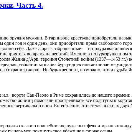
мки. Часть 4.
ению оружия мужчин. В гарнизоне крестьяне приобретали навыки
м один год и один день, они приобретали права свободного горо
рисвоили себе. Даже старые, заброшенные — и полуразвалившиеся
от неприяте­ля во время нашествий. Именно в полуразрушенном з
осла Жанна д’Арк, героиня Столетней войны (1337—1453 гг.) во Ф
чередная разбойничья шайка бургундцев или анг­личан не уходила
 она сохранила жизнь. Не будь крепос­ти, возможно, что и судьба
е н.э., ворота Сан-Паоло в Риме сохранились до нашего времени
ножество бойниц помогали простреливать все подступы к ворота
нные вертикально вниз. Естественно, что стекол в окнах двух б
ородили сказки о вол­шебниках, чудесных феях и мрач­ных колдун
орому рыцарь мог покинуть свое убежище в случае осады.