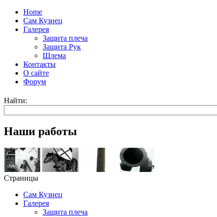
Home
Сам Кузнец
Галерея
Защита плеча
Защита Рук
Шлема
Контакты
О сайте
Форум
Найти:
Наши работы
Страницы
Сам Кузнец
Галерея
Защита плеча