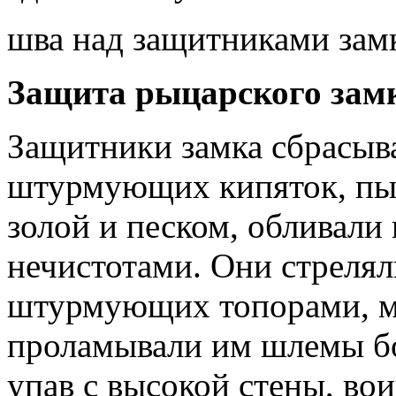
шва над защитниками зам
Защита рыцарского зам
Защитники замка сбрасыва
штурмующих кипяток, пыт
золой и песком, обливали
нечистотами. Они стре­лял
штурмующих топо­рами, ме
проламывали им шле­мы б
упав с высокой стены, во