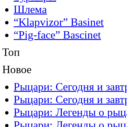
Шлема
“Klapvizor” Basinet
“Pig-face” Bascinet
Топ
Новое
Рыцари: Сегодня и завтр
Рыцари: Сегодня и завтр
Рыцари: Легенды о рыца
Рыцари: Легенды о рыца