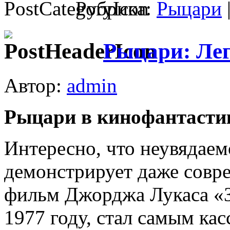
Рубрика:
Рыцари
Рыцари: Лег
Автор:
admin
Рыцари в кино­фантасти
Интересно, что неувядае
демонст­рирует даже совре
фильм Джорджа Лука­са «
1977 году, стал са­мым ка