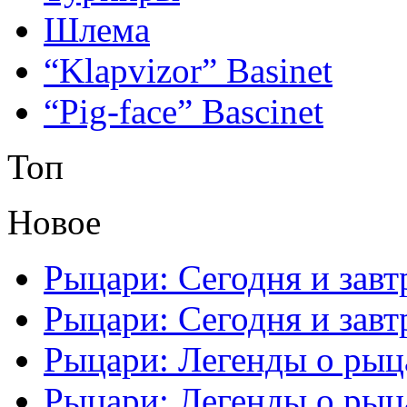
Шлема
“Klapvizor” Basinet
“Pig-face” Bascinet
Топ
Новое
Рыцари: Сегодня и завтр
Рыцари: Сегодня и завтр
Рыцари: Легенды о рыца
Рыцари: Легенды о рыца