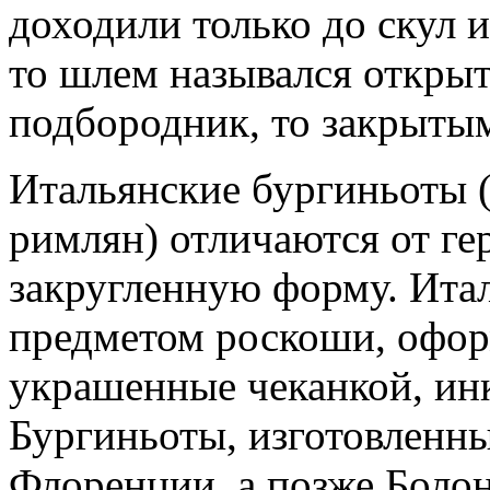
доходили только до скул 
то шлем назывался откры
подбородник, то закрыты
Итальянские бургиньоты
римлян) отличаются от ге
закругленную форму. Ита
предметом роскоши, офор
украшенные чеканкой, инк
Бургиньоты, изготовленн
Флоренции, а позже Болон