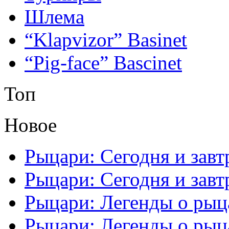
Шлема
“Klapvizor” Basinet
“Pig-face” Bascinet
Топ
Новое
Рыцари: Сегодня и завтр
Рыцари: Сегодня и завтр
Рыцари: Легенды о рыца
Рыцари: Легенды о рыца