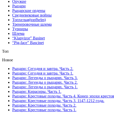
Оружие
Рыцари
Рыцарские ордены
Средневековые войны
Топхельм(topfhelm)
Тренеровочные шлема
Турниры
Шлема
“Klapvizor” Basinet
“Pig-face” Bascinet
Топ
Новое
Рыцари: Сегодня и завтра. Часть 2.
Рыцари: Сегодня и завтра. Часть 1.
Рыцари: Легенды о рыцарях. Часть 3.
Рыцари: Легенды о рыцарях. Часть 2.
Рыцари: Легенды о рыцарях. Часть 1.
Рыцари: Кирасиры. Часть 1.
Рыцари: Крестовые походы. Часть 4. Конец эпохи кресто
Рыцари: Крестовые походы. Часть 3. 1147-1212 года.
Рыцари: Крестовые походы. Часть 2.
Рыцари: Крестовые походы. Часть 1.