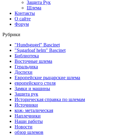
Защита Рук
Шлема
Контакты
О сайте
Форум
Рубрики
"Hundsgugel" Bascinet
"Sugarloaf helm" Bascinet
Библиотека
Восточные шлема
Геральдика
Доспехи
Европейские рыцарские шлема
европейского стиля
Замки и машины
Защита рук
Историческая справка по шлемам
Источники
кож- металическая
Наплечники
Наши работы
Новости
обзор шлемов