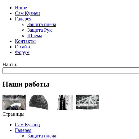
Home
Сам Кузнец
Галерея
Защита плеча
Защита Рук
Шлема
Контакты
О сайте
Форум
Найти:
Наши работы
Страницы
Сам Кузнец
Галерея
Защита плеча