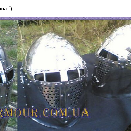
ова")