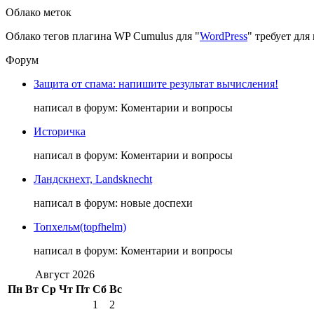
Облако меток
Облако тегов плагина WP Cumulus для "
WordPress
" требует дл
Форум
Защита от спама: напишите результат вычисления!
написал в форум: Коментарии и вопросы
Историчка
написал в форум: Коментарии и вопросы
Ландскнехт, Landsknecht
написал в форум: новые доспехи
Топхельм(topfhelm)
написал в форум: Коментарии и вопросы
Август 2026
Пн
Вт
Ср
Чт
Пт
Сб
Вс
1
2